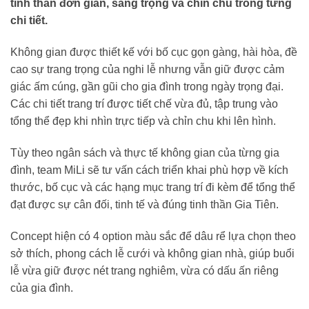
tinh thần đơn giản, sang trọng và chỉn chu trong từng
chi tiết.
Không gian được thiết kế với bố cục gọn gàng, hài hòa, đề
cao sự trang trọng của nghi lễ nhưng vẫn giữ được cảm
giác ấm cúng, gần gũi cho gia đình trong ngày trọng đại.
Các chi tiết trang trí được tiết chế vừa đủ, tập trung vào
tổng thể đẹp khi nhìn trực tiếp và chỉn chu khi lên hình.
Tùy theo ngân sách và thực tế không gian của từng gia
đình, team MiLi sẽ tư vấn cách triển khai phù hợp về kích
thước, bố cục và các hạng mục trang trí đi kèm để tổng thể
đạt được sự cân đối, tinh tế và đúng tinh thần Gia Tiên.
Concept hiện có 4 option màu sắc để dâu rể lựa chọn theo
sở thích, phong cách lễ cưới và không gian nhà, giúp buổi
lễ vừa giữ được nét trang nghiêm, vừa có dấu ấn riêng
của gia đình.