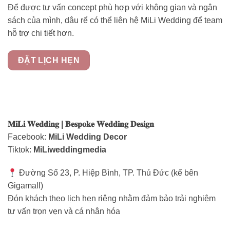
Để được tư vấn concept phù hợp với không gian và ngân
sách của mình, dâu rể có thể liên hệ MiLi Wedding để team
hỗ trợ chi tiết hơn.
ĐẶT LỊCH HẸN
𝐌𝐢𝐋𝐢 𝐖𝐞𝐝𝐝𝐢𝐧𝐠 | 𝐁𝐞𝐬𝐩𝐨𝐤𝐞 𝐖𝐞𝐝𝐝𝐢𝐧𝐠 𝐃𝐞𝐬𝐢𝐠𝐧
Facebook:
MiLi Wedding Decor
Tiktok:
MiLiweddingmedia
Đường Số 23, P. Hiệp Bình, TP. Thủ Đức (kế bên
Gigamall)
Đón khách theo lịch hẹn riêng nhằm đảm bảo trải nghiệm
tư vấn trọn vẹn và cá nhân hóa