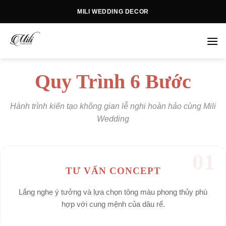
Skip
MILI WEDDING DECOR
to
content
Quy Trình 6 Bước
Hành trình kiến tạo không gian lễ nghi hoàn hảo cùng Mili
Wedding
01
TƯ VẤN CONCEPT
Lắng nghe ý tưởng và lựa chọn tông màu phong thủy phù
hợp với cung mệnh của dâu rể.