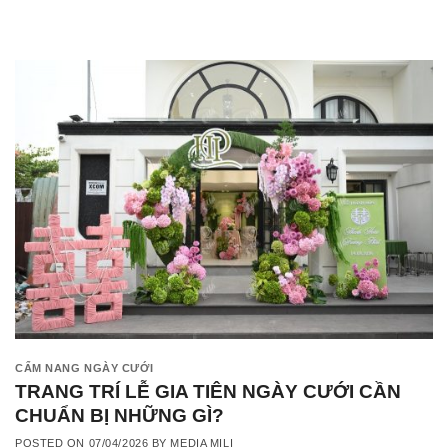
CẨM NANG NGÀY CƯỚI
TRANG TRÍ LỄ GIA TIÊN NGÀY CƯỚI CẦN
CHUẨN BỊ NHỮNG GÌ?
POSTED ON
07/04/2026
BY
MEDIA MILI