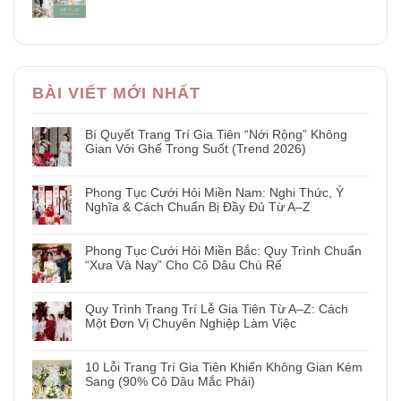
BÀI VIẾT MỚI NHẤT
Bí Quyết Trang Trí Gia Tiên “Nới Rộng” Không
Gian Với Ghế Trong Suốt (Trend 2026)
Phong Tục Cưới Hỏi Miền Nam: Nghi Thức, Ý
Nghĩa & Cách Chuẩn Bị Đầy Đủ Từ A–Z
Phong Tục Cưới Hỏi Miền Bắc: Quy Trình Chuẩn
“Xưa Và Nay” Cho Cô Dâu Chú Rể
Quy Trình Trang Trí Lễ Gia Tiên Từ A–Z: Cách
Một Đơn Vị Chuyên Nghiệp Làm Việc
10 Lỗi Trang Trí Gia Tiên Khiến Không Gian Kém
Sang (90% Cô Dâu Mắc Phải)