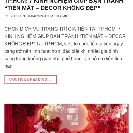
TP.HCM: 7 KINH NGHIỆM GIÚP BẠN TRÁNH
“TIỀN MẤT – DECOR KHÔNG ĐẸP”
POSTED ON
20/04/2026
BY
MEDIA MILI
CHỌN DỊCH VỤ TRANG TRÍ GIA TIÊN TẠI TP.HCM: 7
KINH NGHIỆM GIÚP BẠN TRÁNH “TIỀN MẤT – DECOR
KHÔNG ĐẸP” Tại TP.HCM, việc tổ chức lễ gia tiên ngày
càng trở nên linh hoạt hơn, đặc biệt khi nhiều gia đình
sống trong không gian nhà phố hoặc căn hộ có diện tích
hạn
CONTINUE READING
→