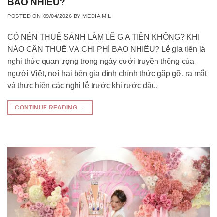
BAO NHIÊU?
POSTED ON
09/04/2026
BY
MEDIA MILI
CÓ NÊN THUÊ SẢNH LÀM LỄ GIA TIÊN KHÔNG? KHI
NÀO CẦN THUÊ VÀ CHI PHÍ BAO NHIÊU? Lễ gia tiên là
nghi thức quan trọng trong ngày cưới truyền thống của
người Việt, nơi hai bên gia đình chính thức gặp gỡ, ra mắt
và thực hiện các nghi lễ trước khi rước dâu.
CONTINUE READING
→