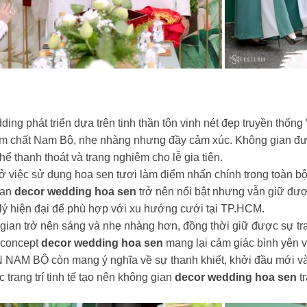
ing phát triển dựa trên tinh thần tôn vinh nét đẹp truyền thống
 chất Nam Bộ, nhẹ nhàng nhưng đầy cảm xúc. Không gian đư
hể thanh thoát và trang nghiêm cho lễ gia tiên.
c sử dụng hoa sen tươi làm điểm nhấn chính trong toàn bộ t
ian
decor wedding hoa sen
trở nên nổi bật nhưng vẫn giữ được
lý hiện đại để phù hợp với xu hướng cưới tại TP.HCM.
gian trở nên sáng và nhẹ nhàng hơn, đồng thời giữ được sự tra
, concept
decor wedding hoa sen
mang lại cảm giác bình yên và
 NAM BỘ còn mang ý nghĩa về sự thanh khiết, khởi đầu mới và
 trang trí tinh tế tạo nên không gian
decor wedding hoa sen
t