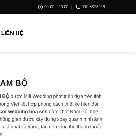
09:00 - 20:00
090 8828929
LIÊN HỆ
NAM BỘ
 BỘ
được Mili Wedding phát triển dựa trên tinh
thống Việt kết hợp phong cách thiết kế hiện đại,
cor wedding hoa sen
đậm chất Nam Bộ, nhẹ
hông gian được xây dựng xoay quanh hình ảnh
h lá nhạt và trắng, tạo nên tổng thể thanh thoát
n.