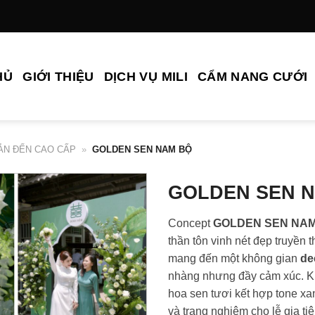
HỦ
GIỚI THIỆU
DỊCH VỤ MILI
CẨM NANG CƯỚI
ẢN ĐẾN CAO CẤP
»
GOLDEN SEN NAM BỘ
GOLDEN SEN 
Concept
GOLDEN SEN NAM
thần tôn vinh nét đẹp truyền 
mang đến một không gian
de
nhàng nhưng đầy cảm xúc. K
hoa sen tươi kết hợp tone xan
và trang nghiêm cho lễ gia tiê