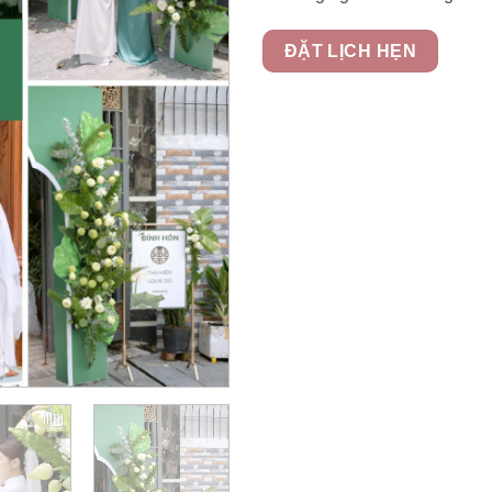
ĐẶT LỊCH HẸN