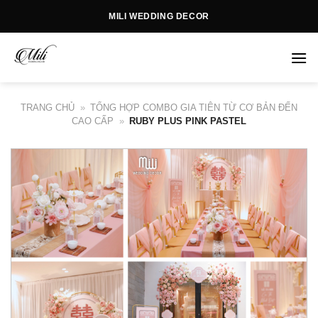
Skip
MILI WEDDING DECOR
to
content
TRANG CHỦ
»
TỔNG HỢP COMBO GIA TIÊN TỪ CƠ BẢN ĐẾN
CAO CẤP
»
RUBY PLUS PINK PASTEL