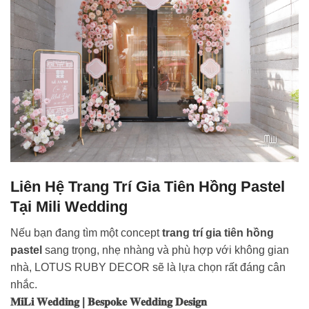
Liên Hệ Trang Trí Gia Tiên Hồng Pastel
Tại Mili Wedding
Nếu bạn đang tìm một concept
trang trí gia tiên hồng
pastel
sang trọng, nhẹ nhàng và phù hợp với không gian
nhà, LOTUS RUBY DECOR sẽ là lựa chọn rất đáng cân
nhắc.
𝐌𝐢𝐋𝐢 𝐖𝐞𝐝𝐝𝐢𝐧𝐠 | 𝐁𝐞𝐬𝐩𝐨𝐤𝐞 𝐖𝐞𝐝𝐝𝐢𝐧𝐠 𝐃𝐞𝐬𝐢𝐠𝐧