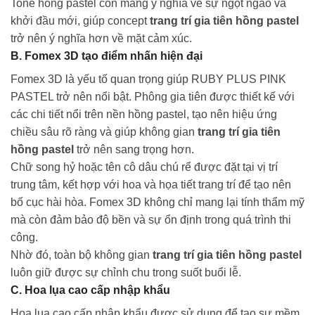
Tone hồng pastel còn mang ý nghĩa về sự ngọt ngào và
khởi đầu mới, giúp concept
trang trí gia tiên hồng pastel
trở nên ý nghĩa hơn về mặt cảm xúc.
B. Fomex 3D tạo điểm nhấn hiện đại
Fomex 3D là yếu tố quan trọng giúp RUBY PLUS PINK
PASTEL trở nên nổi bật. Phông gia tiên được thiết kế với
các chi tiết nổi trên nền hồng pastel, tạo nên hiệu ứng
chiều sâu rõ ràng và giúp không gian
trang trí gia tiên
hồng pastel
trở nên sang trọng hơn.
Chữ song hỷ hoặc tên cô dâu chú rể được đặt tại vị trí
trung tâm, kết hợp với hoa và họa tiết trang trí để tạo nên
bố cục hài hòa. Fomex 3D không chỉ mang lại tính thẩm mỹ
mà còn đảm bảo độ bền và sự ổn định trong quá trình thi
công.
Nhờ đó, toàn bộ không gian
trang trí gia tiên hồng pastel
luôn giữ được sự chỉnh chu trong suốt buổi lễ.
C. Hoa lụa cao cấp nhập khẩu
Hoa lụa cao cấp nhập khẩu được sử dụng để tạo sự mềm