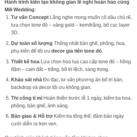
Hành trình kiến tạo không gian lễ nghi hoàn hảo cùng
Mili Wedding:
Tư vấn Concept
Lắng nghe mong muốn cô dâu chú rể,
lựa chọn tone đỏ – vàng gold – kem/trắng, bố cục layer
3D.
Dự toán số lượng
Thống nhất bàn ghế, phông, hoa,
phụ kiện để tối ưu
decor gia tiên tone đỏ
.
Thiết kế hoa
Lựa chọn hoa lụa cao cấp tone đỏ – hồng
đậm – cam đất – trắng, bố trí lệch, sang trọng.
Khảo sát nhà
Đo đạc, tư vấn phương án bố trí bàn,
backdrop và decor tối ưu không gian.
Thi công tỉ mỉ
Hoàn thiện trước lễ 1 ngày, kiểm tra hoa,
phông, bàn ghế, ánh sáng.
Bàn giao & Hỗ trợ
Kiểm tra tổng thể, đảm bảo ngày
cưới diễn ra trọn vẹn.