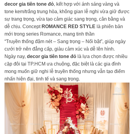
decor gia tiên tone đỏ
, kết hợp với ánh sáng vàng và
tone kem/trắng trung hòa, không gian lễ nghi vừa giữ được
sự trang trọng, vừa tạo cảm giác sang trọng, cân bằng và
dễ chịu. Concept
ROMANCE RED STYLE
là phiên bản
mới trong series Romance, mang tinh thần
“Truyền thống đậm nét – Sang trọng – Nổi bật”, giúp ngày
cưới trở nên đẳng cấp, giàu cảm xúc và dễ lên hình.
Ngày nay,
decor gia tiên tone đỏ
là lựa chọn được nhiều
cặp đôi tại TP.HCM ưa chuộng, đặc biệt là các gia đình
mong muốn giữ nghi lễ truyền thống nhưng vẫn tạo điểm
nhấn hiện đại, tinh tế và sang trọng.