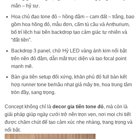
mắn – hỷ sự.
Hoa chủ đạo tone đỏ – hồng đậm – cam đất – trắng, bao
gồm hoa hồng đỏ, mẫu đơn, cẩm tú cầu và Anthurium,
bố trí lệch hai bên backdrop tạo cảm giác tự nhiên và
“đắt tiền”.
Backdrop 3 panel, chữ Hỷ LED vàng ánh kim nổi bật
trên nền đỏ đậm, dẫn mắt trực diện và tạo focal point
mạnh mẽ.
Bàn gia tiên setup đối xứng, khăn phủ đỏ full bàn kết
hợp runner tone be/nâu nhạt giả mây tre, hoa trung tâm
tròn đầy, sang trọng.
Concept không chỉ là
decor gia tiên tone đỏ
, mà còn là
giải pháp giúp ngày cưới trở nên trọn vẹn, nơi mọi chi tiết
được chăm chút để tạo cảm xúc nhẹ nhàng, trang trọng và
nổi bật.