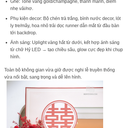
Ghế: Tone vàng gold/champagne, thanh mảnh, điểm
nhẹ vải/nơ.
Phụ kiện decor: Bộ chén trà trắng, bình nước decor, lót
ly tre/mây, hoa nhỏ trải dọc runner dẫn mắt từ đầu bàn
tới backdrop.
Ánh sáng: Uplight vàng hắt từ dưới, kết hợp ánh sáng
từ chữ Hỷ LED → tạo chiều sâu, glow cực đẹp khi chụp
hình.
Toàn bộ không gian vừa giữ được nghi lễ truyền thống
vừa nổi bật, sang trọng và dễ lên hình.