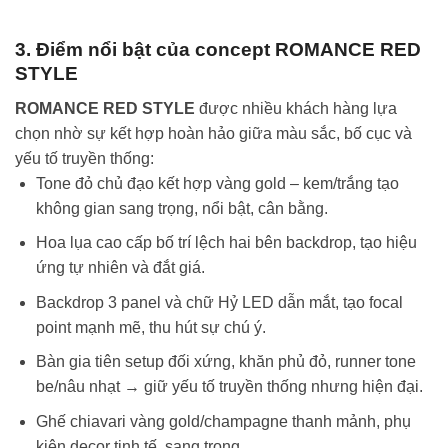
3. Điểm nổi bật của concept ROMANCE RED
STYLE
ROMANCE RED STYLE
được nhiều khách hàng lựa
chọn nhờ sự kết hợp hoàn hảo giữa màu sắc, bố cục và
yếu tố truyền thống:
Tone đỏ chủ đạo kết hợp vàng gold – kem/trắng tạo
không gian sang trọng, nổi bật, cân bằng.
Hoa lụa cao cấp bố trí lệch hai bên backdrop, tạo hiệu
ứng tự nhiên và đắt giá.
Backdrop 3 panel và chữ Hỷ LED dẫn mắt, tạo focal
point mạnh mẽ, thu hút sự chú ý.
Bàn gia tiên setup đối xứng, khăn phủ đỏ, runner tone
be/nâu nhạt → giữ yếu tố truyền thống nhưng hiện đại.
Ghế chiavari vàng gold/champagne thanh mảnh, phụ
kiện decor tinh tế, sang trọng.