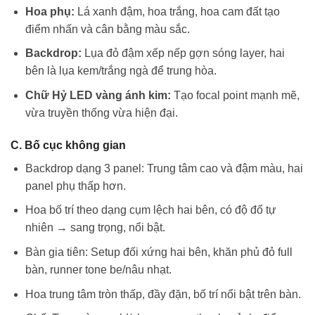
Hoa phụ:
Lá xanh đậm, hoa trắng, hoa cam đất tạo
điểm nhấn và cân bằng màu sắc.
Backdrop:
Lụa đỏ đậm xếp nếp gợn sóng layer, hai
bên là lụa kem/trắng ngà để trung hòa.
Chữ Hỷ LED vàng ánh kim:
Tạo focal point mạnh mẽ,
vừa truyền thống vừa hiện đại.
C. Bố cục không gian
Backdrop dạng 3 panel: Trung tâm cao và đậm màu, hai
panel phụ thấp hơn.
Hoa bố trí theo dạng cụm lệch hai bên, có độ đổ tự
nhiên → sang trọng, nổi bật.
Bàn gia tiên: Setup đối xứng hai bên, khăn phủ đỏ full
bàn, runner tone be/nâu nhạt.
Hoa trung tâm tròn thấp, đầy đặn, bố trí nổi bật trên bàn.