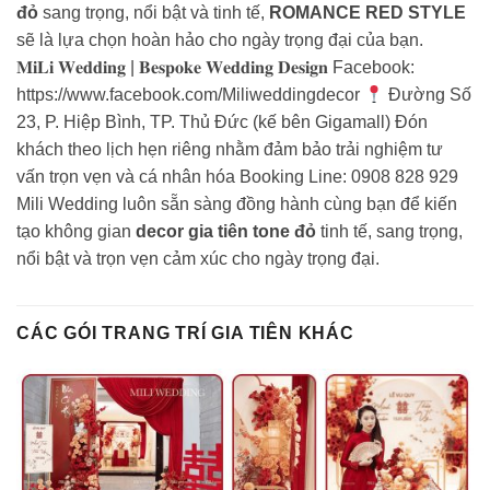
đỏ
sang trọng, nổi bật và tinh tế,
ROMANCE RED STYLE
sẽ là lựa chọn hoàn hảo cho ngày trọng đại của bạn.
𝐌𝐢𝐋𝐢 𝐖𝐞𝐝𝐝𝐢𝐧𝐠 | 𝐁𝐞𝐬𝐩𝐨𝐤𝐞 𝐖𝐞𝐝𝐝𝐢𝐧𝐠 𝐃𝐞𝐬𝐢𝐠𝐧 Facebook:
https://www.facebook.com/Miliweddingdecor
Đường Số
23, P. Hiệp Bình, TP. Thủ Đức (kế bên Gigamall) Đón
khách theo lịch hẹn riêng nhằm đảm bảo trải nghiệm tư
vấn trọn vẹn và cá nhân hóa Booking Line: 0908 828 929
Mili Wedding luôn sẵn sàng đồng hành cùng bạn để kiến
tạo không gian
decor gia tiên tone đỏ
tinh tế, sang trọng,
nổi bật và trọn vẹn cảm xúc cho ngày trọng đại.
CÁC GÓI TRANG TRÍ GIA TIÊN KHÁC