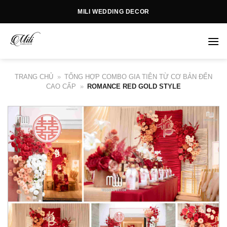
Skip
MILI WEDDING DECOR
to
content
TRANG CHỦ
»
TỔNG HỢP COMBO GIA TIÊN TỪ CƠ BẢN ĐẾN
CAO CẤP
»
ROMANCE RED GOLD STYLE