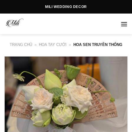
Skip
MILI WEDDING DECOR
to
content
TRANG CHỦ
»
HOA TAY CƯỚI
»
HOA SEN TRUYỀN THỐNG