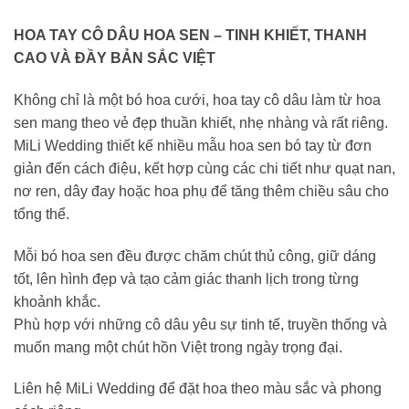
HOA TAY CÔ DÂU HOA SEN – TINH KHIẾT, THANH
CAO VÀ ĐẦY BẢN SẮC VIỆT
Không chỉ là một bó hoa cưới, hoa tay cô dâu làm từ hoa
sen mang theo vẻ đẹp thuần khiết, nhẹ nhàng và rất riêng.
MiLi Wedding thiết kế nhiều mẫu hoa sen bó tay từ đơn
giản đến cách điệu, kết hợp cùng các chi tiết như quạt nan,
nơ ren, dây đay hoặc hoa phụ để tăng thêm chiều sâu cho
tổng thể.
Mỗi bó hoa sen đều được chăm chút thủ công, giữ dáng
tốt, lên hình đẹp và tạo cảm giác thanh lịch trong từng
khoảnh khắc.
Phù hợp với những cô dâu yêu sự tinh tế, truyền thống và
muốn mang một chút hồn Việt trong ngày trọng đại.
Liên hệ MiLi Wedding để đặt hoa theo màu sắc và phong