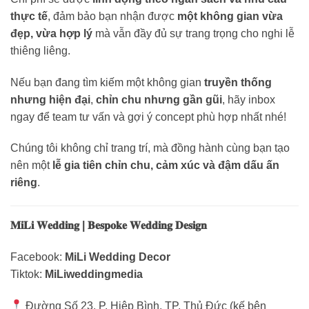
thực tế
, đảm bảo bạn nhận được
một không gian vừa
đẹp, vừa hợp lý
mà vẫn đầy đủ sự trang trọng cho nghi lễ
thiêng liêng.
Nếu bạn đang tìm kiếm một không gian
truyền thống
nhưng hiện đại
,
chỉn chu nhưng gần gũi
, hãy inbox
ngay để team tư vấn và gợi ý concept phù hợp nhất nhé!
Chúng tôi không chỉ trang trí, mà đồng hành cùng bạn tạo
nên một
lễ gia tiên chỉn chu, cảm xúc và đậm dấu ấn
riêng
.
𝐌𝐢𝐋𝐢 𝐖𝐞𝐝𝐝𝐢𝐧𝐠 | 𝐁𝐞𝐬𝐩𝐨𝐤𝐞 𝐖𝐞𝐝𝐝𝐢𝐧𝐠 𝐃𝐞𝐬𝐢𝐠𝐧
Facebook:
MiLi Wedding Decor
Tiktok:
MiLiweddingmedia
Đường Số 23, P. Hiệp Bình, TP. Thủ Đức (kế bên