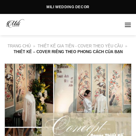
Skip
MILI WEDDING DECOR
to
content
TRANG CHỦ
»
THIẾT KẾ GIA TIÊN - COVER THEO YÊU CẦU
»
THIẾT KẾ – COVER RIÊNG THEO PHONG CÁCH CỦA BẠN