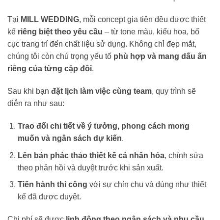
Tại
MILL WEDDING
, mỗi concept gia tiên đều được thiết
kế
riêng biệt theo yêu cầu
– từ tone màu, kiểu hoa, bố
cục trang trí đến chất liệu sử dụng. Không chỉ đẹp mắt,
chúng tôi còn chú trọng yếu tố
phù hợp và mang dấu ấn
riêng của từng cặp đôi
.
Sau khi bạn
đặt lịch làm việc cùng team
, quy trình sẽ
diễn ra như sau:
Trao đổi chi tiết về ý tưởng, phong cách mong
muốn và ngân sách dự kiến
.
Lên bản phác thảo thiết kế cá nhân hóa
, chỉnh sửa
theo phản hồi và duyệt trước khi sản xuất.
Tiến hành thi công
với sự chỉn chu và đúng như thiết
kế đã được duyệt.
Chi phí sẽ được
linh động theo ngân sách và nhu cầu