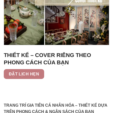
THIẾT KẾ – COVER RIÊNG THEO
PHONG CÁCH CỦA BẠN
ĐẶT LỊCH HẸN
TRANG TRÍ GIA TIÊN CÁ NHÂN HÓA – THIẾT KẾ DỰA
TRÊN PHONG CÁCH & NGÂN SÁCH CỦA BẠN