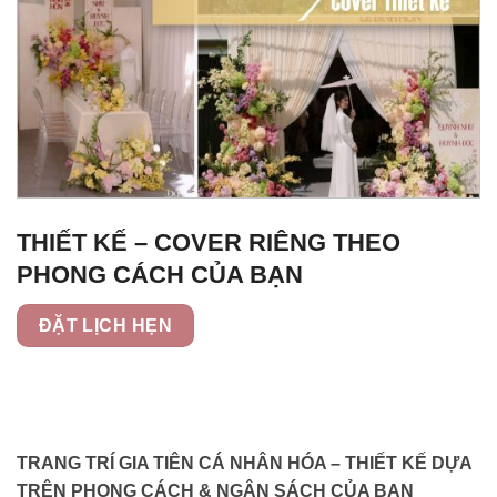
THIẾT KẾ – COVER RIÊNG THEO
PHONG CÁCH CỦA BẠN
ĐẶT LỊCH HẸN
TRANG TRÍ GIA TIÊN CÁ NHÂN HÓA – THIẾT KẾ DỰA
TRÊN PHONG CÁCH & NGÂN SÁCH CỦA BẠN