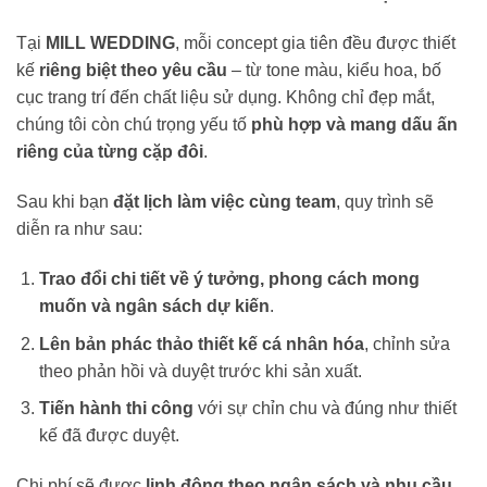
Tại
MILL WEDDING
, mỗi concept gia tiên đều được thiết
kế
riêng biệt theo yêu cầu
– từ tone màu, kiểu hoa, bố
cục trang trí đến chất liệu sử dụng. Không chỉ đẹp mắt,
chúng tôi còn chú trọng yếu tố
phù hợp và mang dấu ấn
riêng của từng cặp đôi
.
Sau khi bạn
đặt lịch làm việc cùng team
, quy trình sẽ
diễn ra như sau:
Trao đổi chi tiết về ý tưởng, phong cách mong
muốn và ngân sách dự kiến
.
Lên bản phác thảo thiết kế cá nhân hóa
, chỉnh sửa
theo phản hồi và duyệt trước khi sản xuất.
Tiến hành thi công
với sự chỉn chu và đúng như thiết
kế đã được duyệt.
Chi phí sẽ được
linh động theo ngân sách và nhu cầu