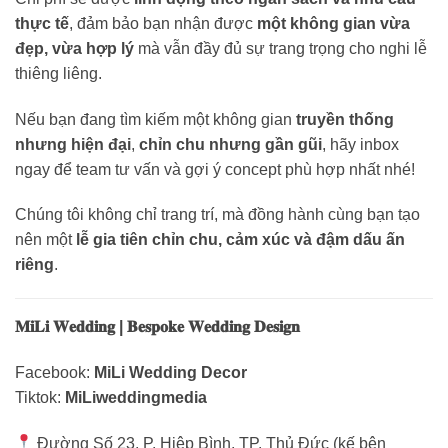
thực tế
, đảm bảo bạn nhận được
một không gian vừa
đẹp, vừa hợp lý
mà vẫn đầy đủ sự trang trọng cho nghi lễ
thiêng liêng.
Nếu bạn đang tìm kiếm một không gian
truyền thống
nhưng hiện đại
,
chỉn chu nhưng gần gũi
, hãy inbox
ngay để team tư vấn và gợi ý concept phù hợp nhất nhé!
Chúng tôi không chỉ trang trí, mà đồng hành cùng bạn tạo
nên một
lễ gia tiên chỉn chu, cảm xúc và đậm dấu ấn
riêng
.
𝐌𝐢𝐋𝐢 𝐖𝐞𝐝𝐝𝐢𝐧𝐠 | 𝐁𝐞𝐬𝐩𝐨𝐤𝐞 𝐖𝐞𝐝𝐝𝐢𝐧𝐠 𝐃𝐞𝐬𝐢𝐠𝐧
Facebook:
MiLi Wedding Decor
Tiktok:
MiLiweddingmedia
Đường Số 23, P. Hiệp Bình, TP. Thủ Đức (kế bên