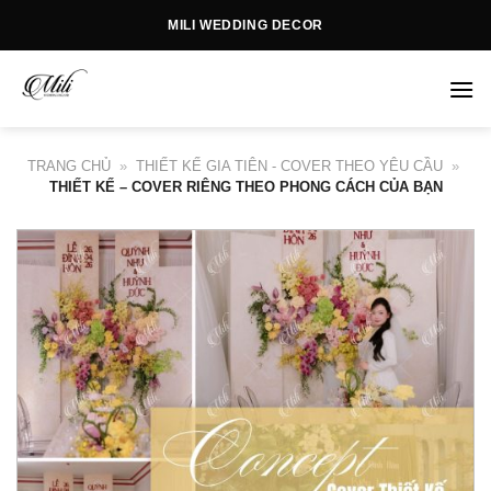
Skip
MILI WEDDING DECOR
to
content
TRANG CHỦ
»
THIẾT KẾ GIA TIÊN - COVER THEO YÊU CẦU
»
THIẾT KẾ – COVER RIÊNG THEO PHONG CÁCH CỦA BẠN